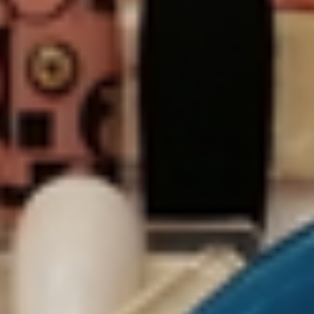
Kreativ Nail Art
Wraps/Zucker & co
Nail Art Verschieden & Motto
Fullcover
Keratin - Maniküre