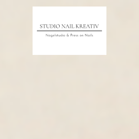
Startseite
Das Studio
Hygiene
Preis
Nail Design Galerie 1