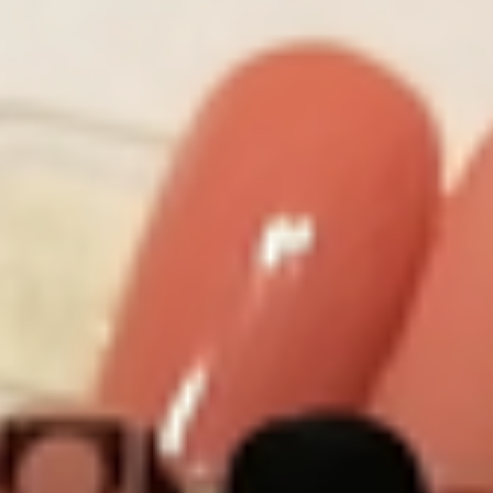
Nail Design Galerie 2
Ausbildung/Zertifikat
Vorher / Nachher
Weihnachten / Silvester
Naturnagelverstärkung & Babyboomer
Studio Nail Art